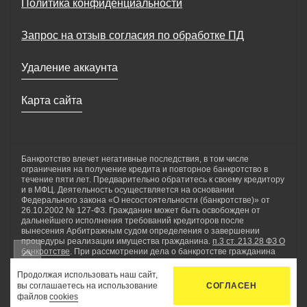
Политика конфиденциальности
Запрос на отзыв согласия по обработке ПД
Удаление аккаунта
Карта сайта
Банкротство влечет негативные последствия, в том числе
ограничения на получение кредита и повторное банкротство в
течение пяти лет. Предварительно обратитесь к своему кредитору
и в МФЦ. Деятельность осуществляется на основании
Федерального закона «О несостоятельности (банкротстве)» от
26.10.2002 № 127-ФЗ. Гражданин может быть освобожден от
дальнейшего исполнения требований кредиторов после
вынесения Арбитражным судом определения о завершении
процедуры реализации имущества гражданина.
п.3 ст. 213.28 ФЗ О
банкротстве
. При рассмотрении дела о банкротстве гражданина
применяются реструктуризация долгов гражданина, реализация
имущества гражданина, мировое соглашение. ООО «Нетдолгофф»
Продолжая использовать наш сайт,
осуществляет комплекс юридических услуг по сопровождению
вы соглашаетесь на использование
СОГЛАСЕН
процедуры банкротства физических лиц, а также проводит
файлов
cookies
консультации по вопросам внесудебного банкротства.